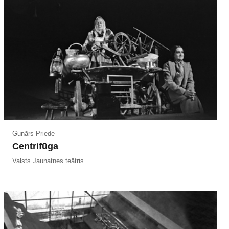
Gunārs Priede
Centrifūga
Valsts Jaunatnes teātris