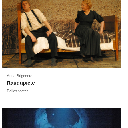
Anna Brigadere
Raudupiete
Dailes teātris