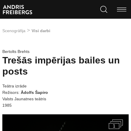
Scenogrāfija
Visi darbi
Bertolts Brehts
Trešās impērijas bailes un
posts
Teātra izrāde
Režisors:
Ādolfs Šapiro
Valsts Jaunatnes teātris
1985
1