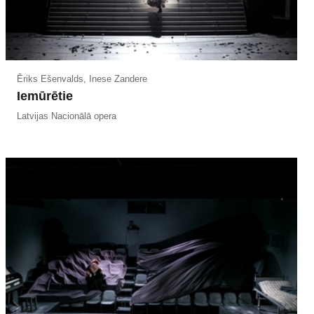
Ēriks Ešenvalds, Inese Zandere
Iemūrētie
Latvijas Nacionālā opera