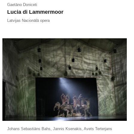
Gaetāno Doniceti
Lucia di Lammermoor
Latvijas Nacionālā opera
Johans Sebastiāns Bahs, Jannis Ksenakis, Avets Terterjans