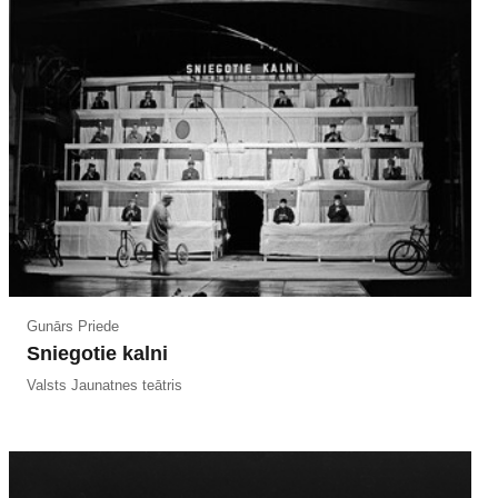
Gunārs Priede
Sniegotie kalni
Valsts Jaunatnes teātris