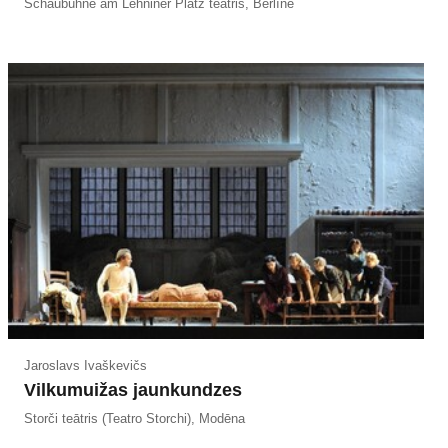
Schaubühne am Lehniner Platz teātris, Berlīne
Jaroslavs Ivaškevičs
Vilkumuižas jaunkundzes
Storči teātris (Teatro Storchi), Modēna