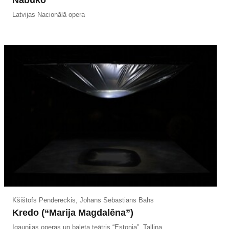
Nabuko
Latvijas Nacionālā opera
Kšištofs Pendereckis, Johans Sebastians Bahs
Kredo (“Marija Magdalēna”)
Igaunijas operas un baleta teātris “Estonia”, Tallina