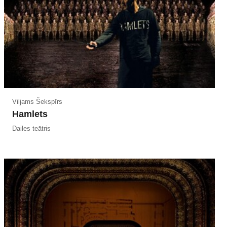
Viljams Šekspīrs
Hamlets
Dailes teātris