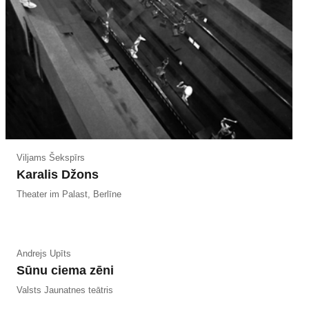
Viljams Šekspīrs
Karalis Džons
Theater im Palast, Berlīne
Andrejs Upīts
Sūnu ciema zēni
Valsts Jaunatnes teātris