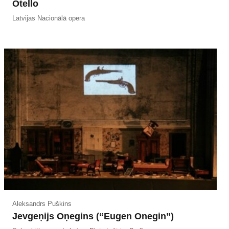
Otello
Latvijas Nacionālā opera
Aleksandrs Puškins
Jevgeņijs Oņegins (“Eugen Onegin”)