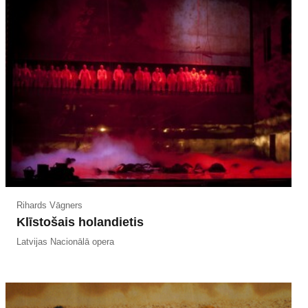
Rihards Vāgners
Klīstošais holandietis
Latvijas Nacionālā opera