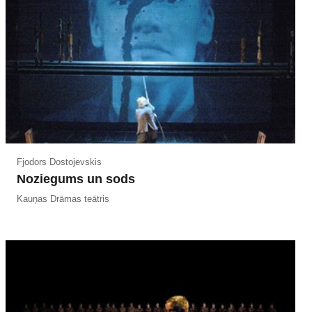
Fjodors Dostojevskis
Noziegums un sods
Kauņas Drāmas teātris