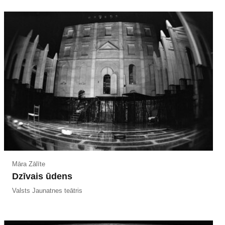
Māra Zālīte
Dzīvais ūdens
Valsts Jaunatnes teātris