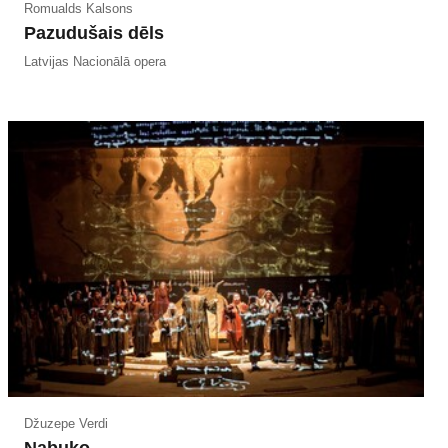
Romualds Kalsons
Pazudušais dēls
Latvijas Nacionālā opera
Džuzepe Verdi