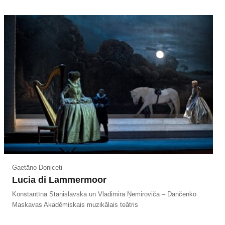
Gaetāno Doniceti
Lucia di Lammermoor
Konstantīna Staņislavska un Vladimira Ņemiroviča – Dančenko
Maskavas Akadēmiskais muzikālais teātris