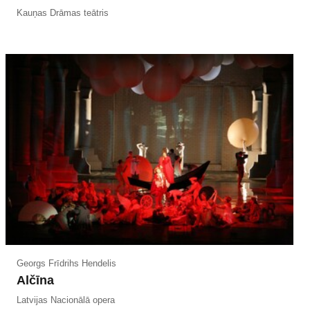
Kauņas Drāmas teātris
Georgs Frīdrihs Hendelis
Alčīna
Latvijas Nacionālā opera