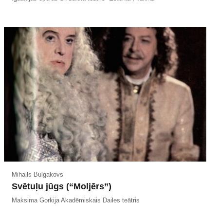
Mihails Bulgakovs
Svētuļu jūgs (“Moljērs”)
Maksima Gorkija Akadēmiskais Dailes teātris