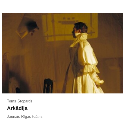
Toms Stopards
Arkādija
Jaunais Rīgas teātris