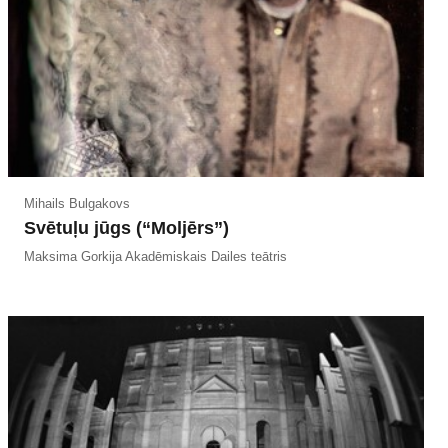
Mihails Bulgakovs
Svētuļu jūgs (“Moljērs”)
Maksima Gorkija Akadēmiskais Dailes teātris