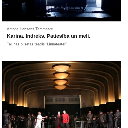
Antons Hansens Tammsāre
Karina. Indreks. Patiesība un meli.
Tallinas pilsētas teātris “Linnateater”