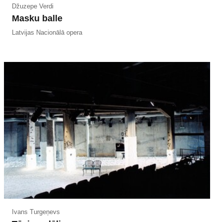
Džuzepe Verdi
Masku balle
Latvijas Nacionālā opera
Ivans Turgeņevs