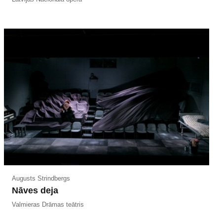
Augusts Strindbergs
Nāves deja
Valmieras Drāmas teātris