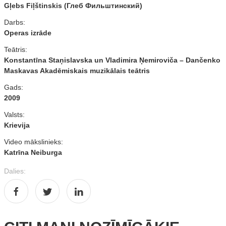
Gļebs Fiļštinskis (Глеб Фильштинский)
Darbs:
Operas izrāde
Teātris:
Konstantīna Staņislavska un Vladimira Ņemiroviča – Dančenko
Maskavas Akadēmiskais muzikālais teātris
Gads:
2009
Valsts:
Krievija
Video mākslinieks:
Katrīna Neiburga
Dalies: