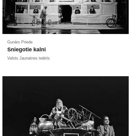
Gunārs Priede
Sniegotie kalni
Valsts Jaunatnes teātris