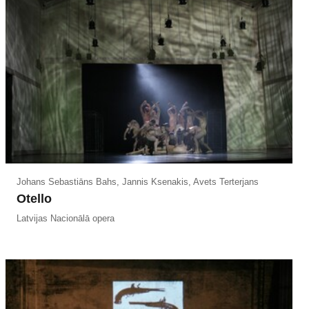
Johans Sebastiāns Bahs, Jannis Ksenakis, Avets Terterjans
Otello
Latvijas Nacionālā opera