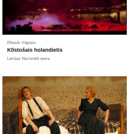
Rihards Vāgners
Klīstošais holandietis
Latvijas Nacionālā opera