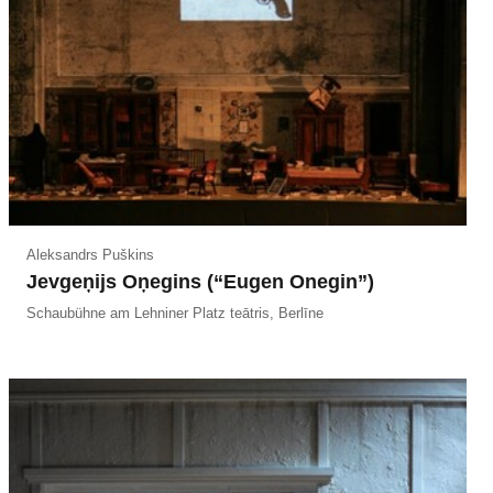
Aleksandrs Puškins
Jevgeņijs Oņegins (“Eugen Onegin”)
Schaubühne am Lehniner Platz teātris, Berlīne