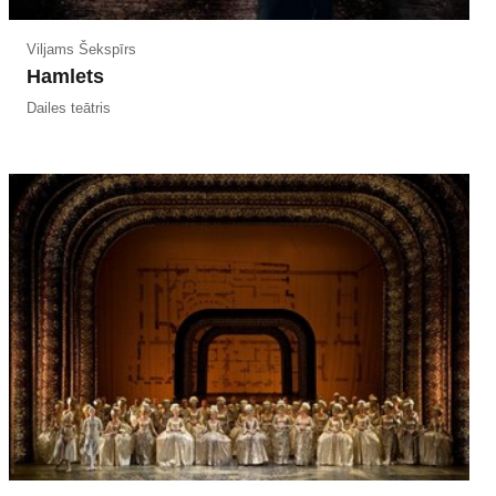
Viljams Šekspīrs
Hamlets
Dailes teātris