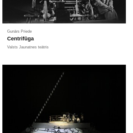
Gunārs Priede
Centrifūga
Valsts Jaunatnes teātris