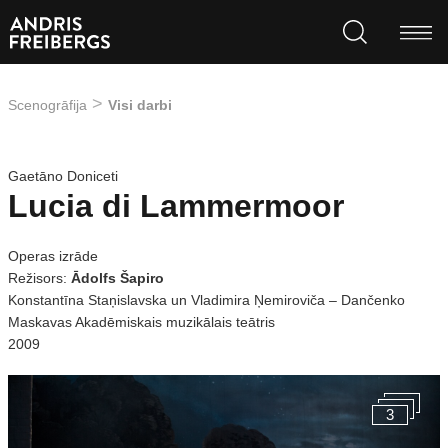
Scenogrāfija
Visi darbi
Gaetāno Doniceti
Lucia di Lammermoor
Operas izrāde
Režisors:
Ādolfs Šapiro
Konstantīna Staņislavska un Vladimira Ņemiroviča – Dančenko
Maskavas Akadēmiskais muzikālais teātris
2009
3