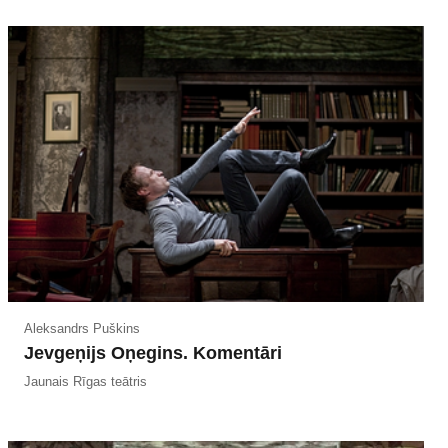
Aleksandrs Puškins
Jevgeņijs Oņegins. Komentāri
Jaunais Rīgas teātris