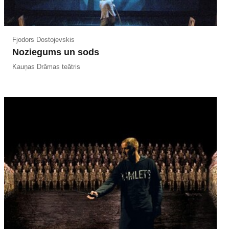
Fjodors Dostojevskis
Noziegums un sods
Kauņas Drāmas teātris