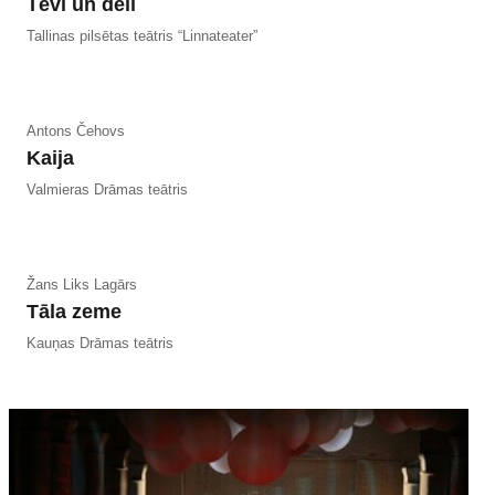
Tēvi un dēli
Tallinas pilsētas teātris “Linnateater”
Antons Čehovs
Kaija
Valmieras Drāmas teātris
Žans Liks Lagārs
Tāla zeme
Kauņas Drāmas teātris