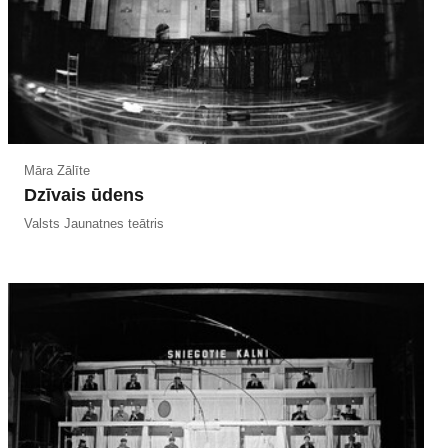
Māra Zālīte
Dzīvais ūdens
Valsts Jaunatnes teātris