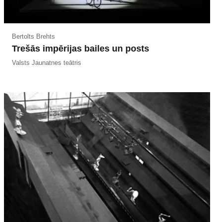
Bertolts Brehts
Trešās impērijas bailes un posts
Valsts Jaunatnes teātris