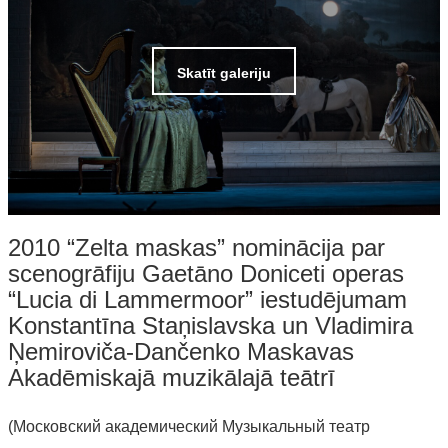
Skatīt galeriju
2010 “Zelta maskas” nominācija par
scenogrāfiju Gaetāno Doniceti operas
“Lucia di Lammermoor” iestudējumam
Konstantīna Staņislavska un Vladimira
Ņemiroviča-Dančenko Maskavas
Akadēmiskajā muzikālajā teātrī
(Московский академический Музыкальный театр