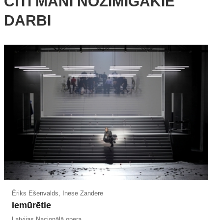
CITI MANI NOZĪMĪGĀKIE
DARBI
Ēriks Ešenvalds, Inese Zandere
Iemūrētie
Latvijas Nacionālā opera