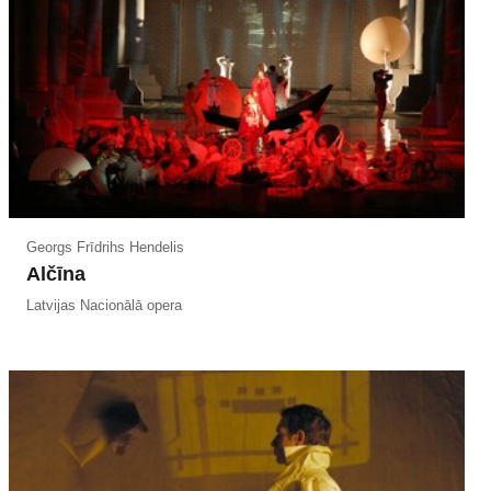
Georgs Frīdrihs Hendelis
Alčīna
Latvijas Nacionālā opera