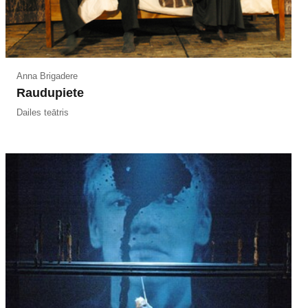
Anna Brigadere
Raudupiete
Dailes teātris