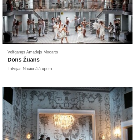
Volfgangs Amadejs Mocarts
Dons Žuans
Latvijas Nacionālā opera