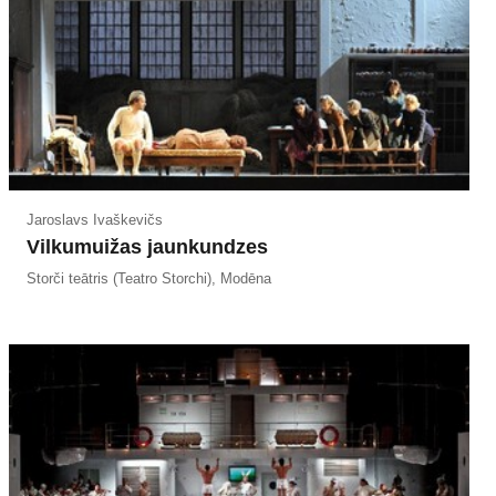
Jaroslavs Ivaškevičs
Vilkumuižas jaunkundzes
Storči teātris (Teatro Storchi), Modēna