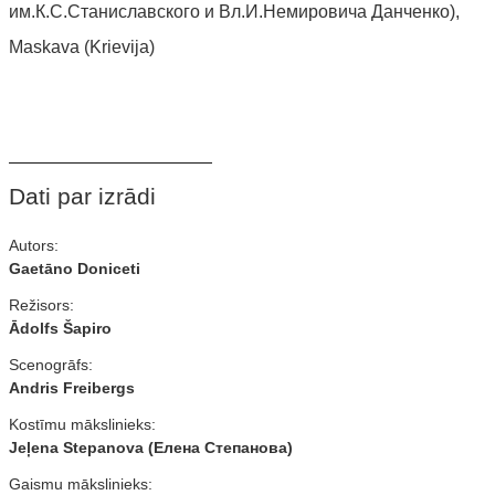
им.К.С.Станиславского и Вл.И.Немировича Данченко),
Maskava (Krievija)
Dati par izrādi
Autors:
Gaetāno Doniceti
Režisors:
Ādolfs Šapiro
Scenogrāfs:
Andris Freibergs
Kostīmu mākslinieks:
Jeļena Stepanova (Елена Степанова)
Gaismu mākslinieks: