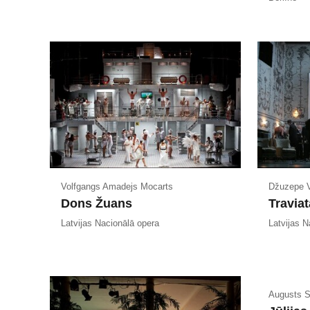
Volfgangs Amadejs Mocarts
Džuzepe V
Dons Žuans
Traviat
Latvijas Nacionālā opera
Latvijas N
Augusts S