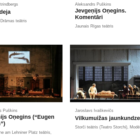
trindbergs
Aleksandrs Puškins
Jevgeņijs Oņegins.
deja
Komentāri
 Drāmas teātris
Jaunais Rīgas teātris
s Puškins
Jaroslavs Ivaškevičs
ijs Oņegins (“Eugen
Vilkumuižas jaunkundz
”)
Storči teātris (Teatro Storchi), Mod
e am Lehniner Platz teātris,