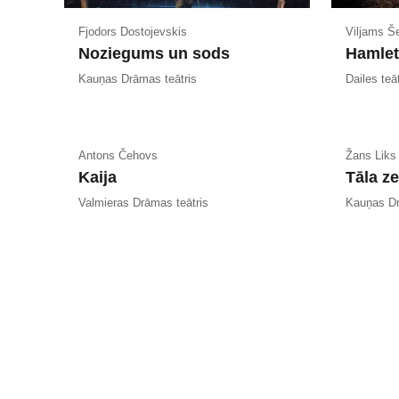
Fjodors Dostojevskis
Viljams Š
Noziegums un sods
Hamlet
Kauņas Drāmas teātris
Dailes teāt
Antons Čehovs
Žans Liks
Kaija
Tāla z
Valmieras Drāmas teātris
Kauņas Dr