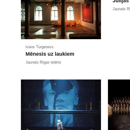
Jūlija
Jaunais Rī
Ivans Turgeņevs
Mēnesis uz laukiem
Jaunais Rīgas teātris