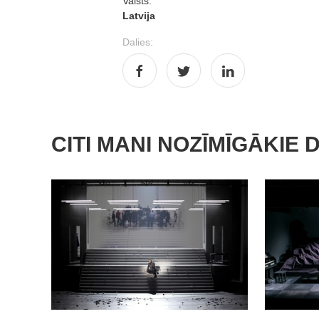
Valsts:
Latvija
Dalies:
CITI MANI NOZĪMĪGĀKIE 