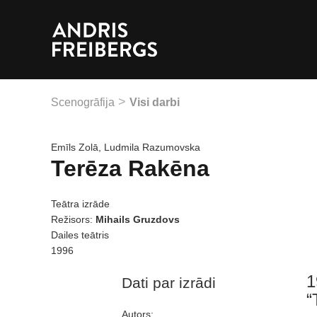
Scenogrāfija
Visi darbi
Emīls Zolā, Ludmila Razumovska
Terēza Rakēna
Teātra izrāde
Režisors:
Mihails Gruzdovs
Dailes teātris
1996
1
Dati par izrādi
“
Autors: