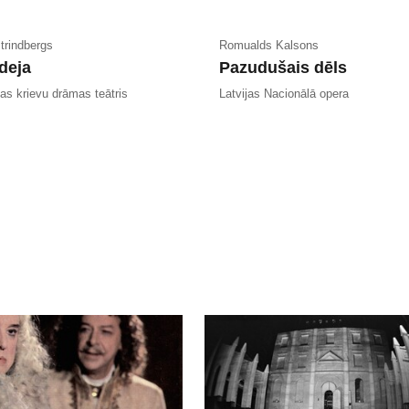
trindbergs
Romualds Kalsons
deja
Pazudušais dēls
as krievu drāmas teātris
Latvijas Nacionālā opera