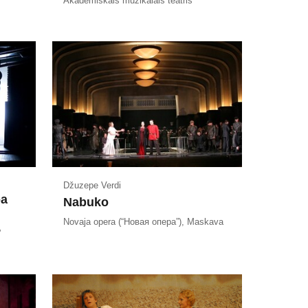
Akadēmiskais muzikālais teātris
Džuzepe Verdi
ba
Nabuko
Novaja opera (“Новая опера”), Maskava
”