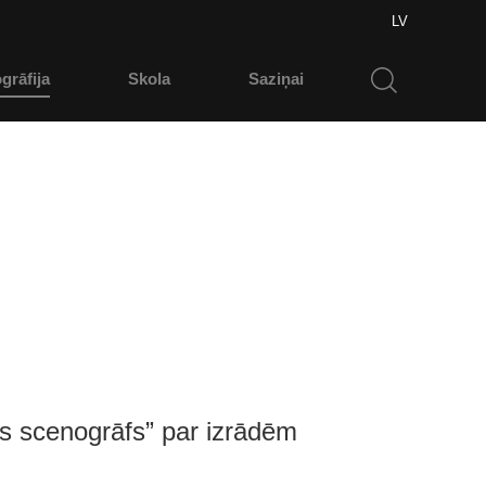
LV
grāfija
Skola
Saziņai
s scenogrāfs” par izrādēm