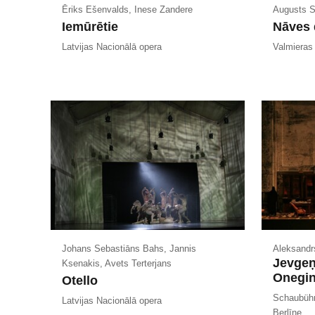
Ēriks Ešenvalds, Inese Zandere
Augusts S
Iemūrētie
Nāves 
Latvijas Nacionālā opera
Valmieras
Johans Sebastiāns Bahs, Jannis
Aleksandr
Jevgeņ
Ksenakis, Avets Terterjans
Onegin
Otello
Schaubühn
Latvijas Nacionālā opera
Berlīne