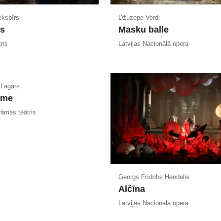
ekspīrs
Džuzepe Verdi
s
Masku balle
ris
Latvijas Nacionālā opera
 Lagārs
eme
āmas teātris
Georgs Frīdrihs Hendelis
Alčīna
Latvijas Nacionālā opera