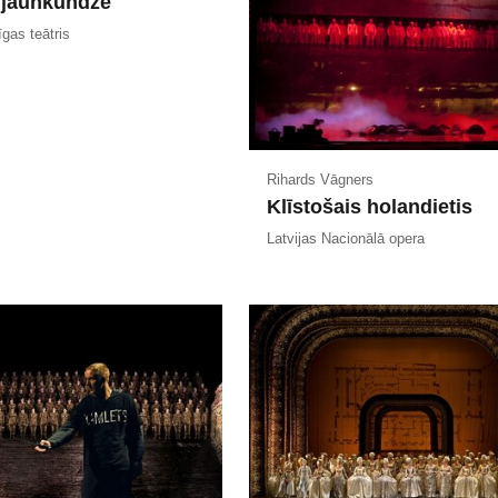
s jaunkundze
gas teātris
Rihards Vāgners
Klīstošais holandietis
Latvijas Nacionālā opera