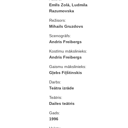
Emīls Zolā, Ludmila
Razumovska
Režisors:
Mihails Gruzdovs
Scenogrāfs:
Andris Freibergs
Kostīmu mākslinieks:
Andris Freibergs
Gaismu mākslinieks:
Gļebs Fiļštinskis
Darbs:
Teātra izrāde
Teātris:
Dailes teātris
Gads:
1996