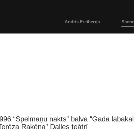
Andris Freibergs
Sceno
996 “Spēlmaņu nakts” balva “Gada labākai
Terēza Rakēna” Dailes teātrī