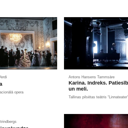
erdi
Antons Hansens Tammsāre
Karina. Indreks. Patiesī
a
un meli.
acionālā opera
Tallinas pilsētas teātris “Linnateater
trindbergs