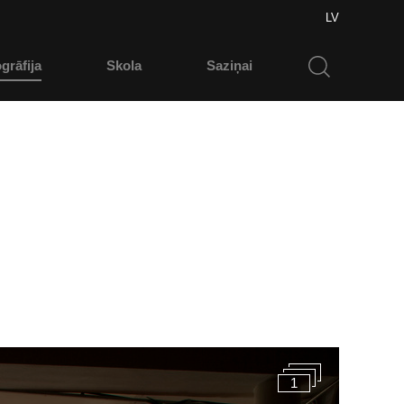
LV
grāfija
Skola
Saziņai
1