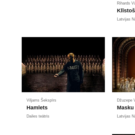
Rihards V
Klīstoš
Latvijas N
Viljams Šekspīrs
Džuzepe V
Hamlets
Masku 
Dailes teātris
Latvijas N