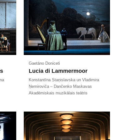
Gaetāno Doniceti
es
Lucia di Lammermoor
ēna
Konstantīna Staņislavska un Vladimira
Ņemiroviča – Dančenko Maskavas
Akadēmiskais muzikālais teātris