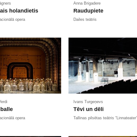
āgners
Anna Brigadere
ais holandietis
Raudupiete
acionālā opera
Dailes teātris
erdi
Ivans Turgeņevs
balle
Tēvi un dēli
acionālā opera
Tallinas pilsētas teātris “Linnateater