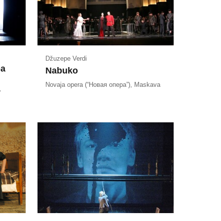
Džuzepe Verdi
ba
Nabuko
Novaja opera (“Новая опера”), Maskava
”