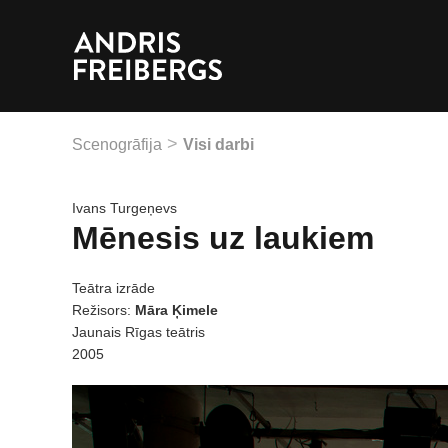
Scenogrāfija
Visi darbi
Ivans Turgeņevs
Mēnesis uz laukiem
Teātra izrāde
Režisors:
Māra Ķimele
Jaunais Rīgas teātris
2005