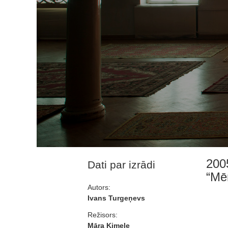
200
Dati par izrādi
“Mē
Autors:
Ivans Turgeņevs
Režisors:
Māra Ķimele