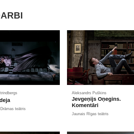
DARBI
trindbergs
Aleksandrs Puškins
Jevgeņijs Oņegins.
deja
Komentāri
 Drāmas teātris
Jaunais Rīgas teātris