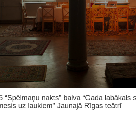
5 “Spēlmaņu nakts” balva “Gada labākais sc
nesis uz laukiem” Jaunajā Rīgas teātrī