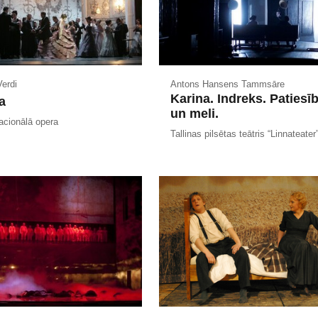
erdi
Antons Hansens Tammsāre
Karina. Indreks. Patiesī
a
un meli.
acionālā opera
Tallinas pilsētas teātris “Linnateater