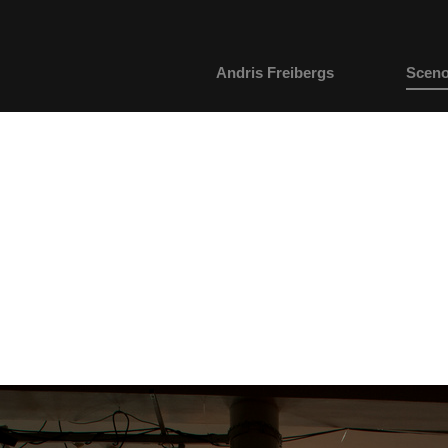
Andris Freibergs
Sceno