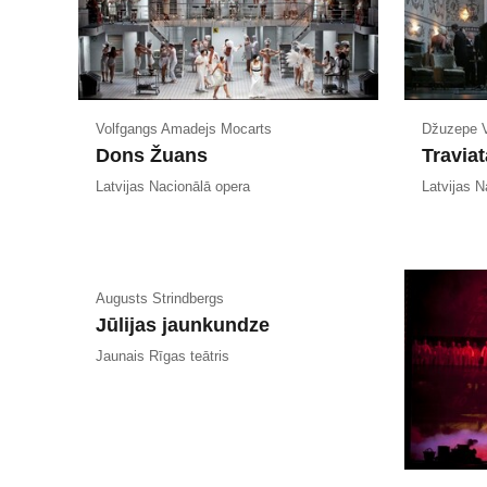
Volfgangs Amadejs Mocarts
Džuzepe V
Dons Žuans
Traviat
Latvijas Nacionālā opera
Latvijas N
Augusts Strindbergs
Jūlijas jaunkundze
Jaunais Rīgas teātris