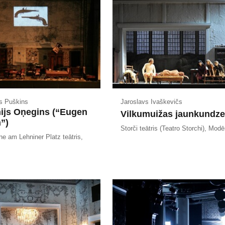
s Puškins
Jaroslavs Ivaškevičs
ijs Oņegins (“Eugen
Vilkumuižas jaunkundz
”)
Storči teātris (Teatro Storchi), Mod
e am Lehniner Platz teātris,