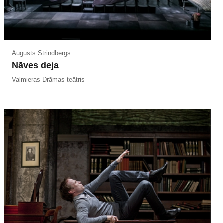
Augusts Strindbergs
Nāves deja
Valmieras Drāmas teātris