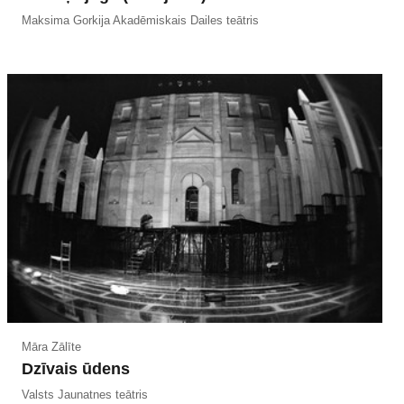
Maksima Gorkija Akadēmiskais Dailes teātris
Māra Zālīte
Dzīvais ūdens
Valsts Jaunatnes teātris