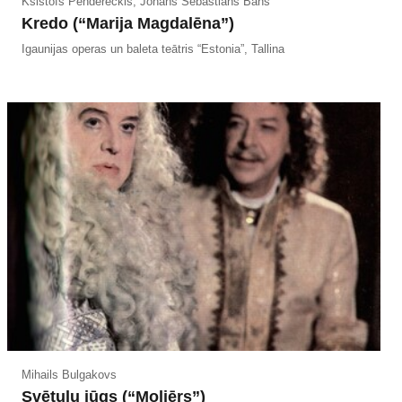
Kšištofs Pendereckis, Johans Sebastians Bahs
Kredo (“Marija Magdalēna”)
Igaunijas operas un baleta teātris “Estonia”, Tallina
Mihails Bulgakovs
Svētuļu jūgs (“Moljērs”)