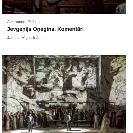
Aleksandrs Puškins
Jevgeņijs Oņegins. Komentāri
Jaunais Rīgas teātris