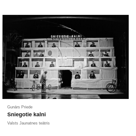
Gunārs Priede
Sniegotie kalni
Valsts Jaunatnes teātris