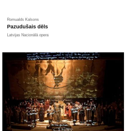
Romualds Kalsons
Pazudušais dēls
Latvijas Nacionālā opera