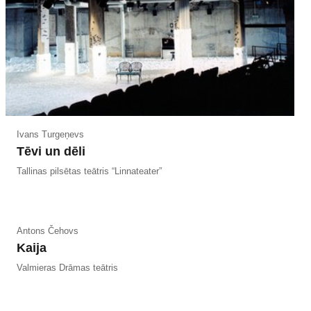
Ivans Turgeņevs
Tēvi un dēli
Tallinas pilsētas teātris “Linnateater”
Antons Čehovs
Kaija
Valmieras Drāmas teātris