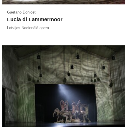
Gaetāno Doniceti
Lucia di Lammermoor
Latvijas Nacionālā opera