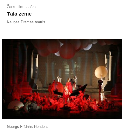
Žans Liks Lagārs
Tāla zeme
Kauņas Drāmas teātris
Georgs Frīdrihs Hendelis