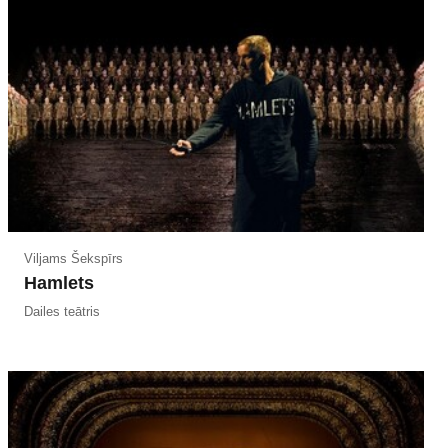
Viljams Šekspīrs
Hamlets
Dailes teātris