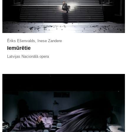
Ēriks Ešenvalds, Inese Zandere
Iemūrētie
Latvijas Nacionālā opera