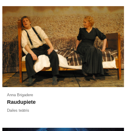
Anna Brigadere
Raudupiete
Dailes teātris