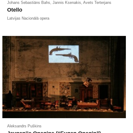
Johans Sebastiāns Bahs, Jannis Ksenakis, Avets Terterjans
Otello
Latvijas Nacionālā opera
Aleksandrs Puškins