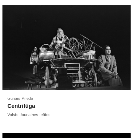
Gunārs Priede
Centrifūga
Valsts Jaunatnes teātris