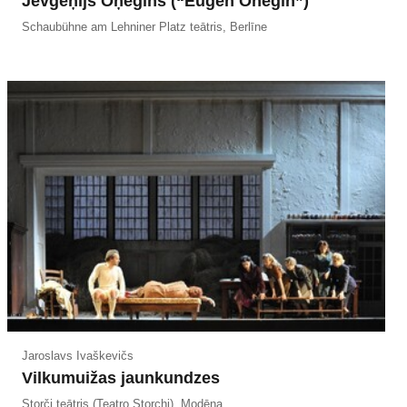
Jevgeņijs Oņegins (“Eugen Onegin”)
Schaubühne am Lehniner Platz teātris, Berlīne
Jaroslavs Ivaškevičs
Vilkumuižas jaunkundzes
Storči teātris (Teatro Storchi), Modēna