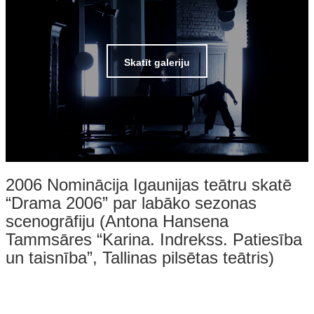
Skatīt galeriju
2006 Nominācija Igaunijas teātru skatē
“Drama 2006” par labāko sezonas
scenogrāfiju (Antona Hansena
Tammsāres “Karina. Indrekss. Patiesība
un taisnība”, Tallinas pilsētas teātris)