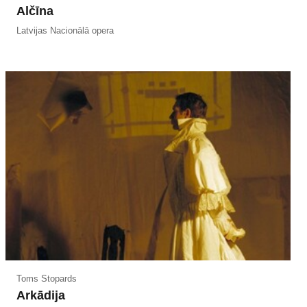
Alčīna
Latvijas Nacionālā opera
Toms Stopards
Arkādija