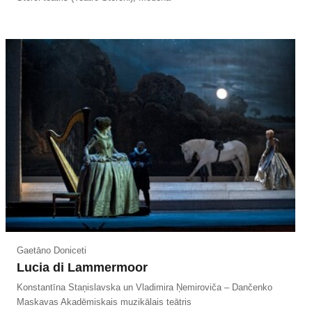
Gaetāno Doniceti
Lucia di Lammermoor
Konstantīna Staņislavska un Vladimira Ņemiroviča – Dančenko
Maskavas Akadēmiskais muzikālais teātris