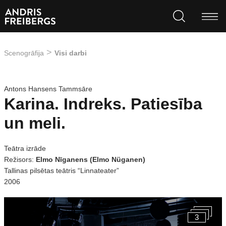
Scenogrāfija
Visi darbi
Antons Hansens Tammsāre
Karina. Indreks. Patiesība
un meli.
Teātra izrāde
Režisors:
Elmo Nīganens (Elmo Nüganen)
Tallinas pilsētas teātris “Linnateater”
2006
3