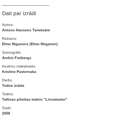
Dati par izrādi
Autors:
Antons Hansens Tammsāre
Režisors:
Elmo Nīganens (Elmo Nüganen)
Scenogrāfs:
Andris Freibergs
Kostīmu mākslinieks:
Kristīne Pasternaka
Darbs:
Teātra izrāde
Teātris:
Tallinas pilsētas teātris “Linnateater”
Gads:
2006