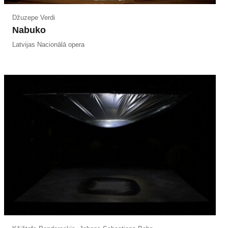
Džuzepe Verdi
Nabuko
Latvijas Nacionālā opera