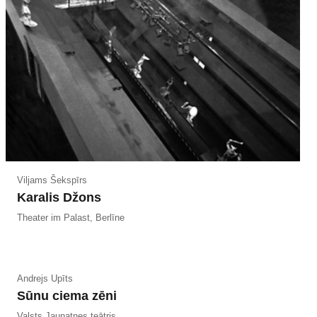
Viljams Šekspīrs
Karalis Džons
Theater im Palast, Berlīne
Andrejs Upīts
Sūnu ciema zēni
Valsts Jaunatnes teātris