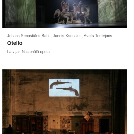
Johans Sebastiāns Bahs, Jannis Ksenakis, Avets Terterjans
Otello
Latvijas Nacionālā opera