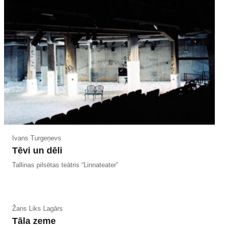
Ivans Turgeņevs
Tēvi un dēli
Tallinas pilsētas teātris “Linnateater”
Žans Liks Lagārs
Tāla zeme