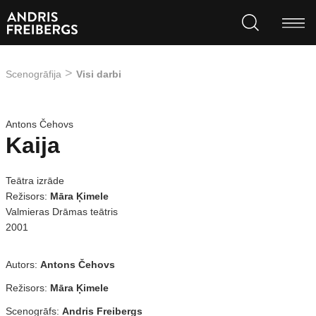
Scenogrāfija
Visi darbi
Antons Čehovs
Kaija
Teātra izrāde
Režisors:
Māra Ķimele
Valmieras Drāmas teātris
2001
Autors:
Antons Čehovs
Režisors:
Māra Ķimele
Scenogrāfs:
Andris Freibergs