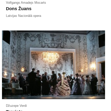
Volfgangs Amadejs Mocarts
Dons Žuans
Latvijas Nacionālā opera
Džuzepe Verdi