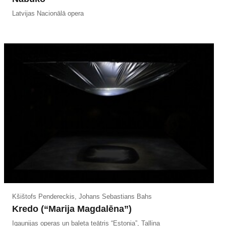
Latvijas Nacionālā opera
Kšištofs Pendereckis, Johans Sebastians Bahs
Kredo (“Marija Magdalēna”)
Igaunijas operas un baleta teātris “Estonia”, Tallina