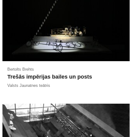
Bertolts Brehts
Trešās impērijas bailes un posts
Valsts Jaunatnes teātris