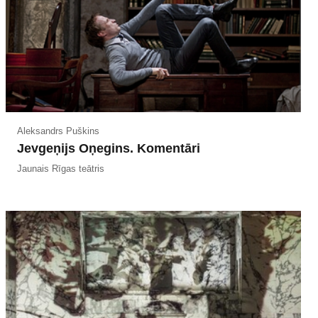
Aleksandrs Puškins
Jevgeņijs Oņegins. Komentāri
Jaunais Rīgas teātris