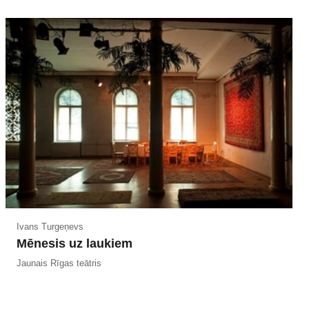
Ivans Turgeņevs
Mēnesis uz laukiem
Jaunais Rīgas teātris