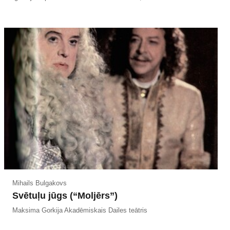
Mihails Bulgakovs
Svētuļu jūgs (“Moljērs”)
Maksima Gorkija Akadēmiskais Dailes teātris