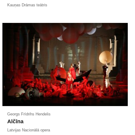
Kauņas Drāmas teātris
Georgs Frīdrihs Hendelis
Alčīna
Latvijas Nacionālā opera