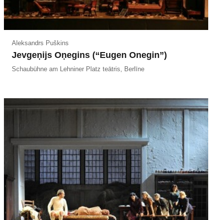
Aleksandrs Puškins
Jevgeņijs Oņegins (“Eugen Onegin”)
Schaubühne am Lehniner Platz teātris, Berlīne