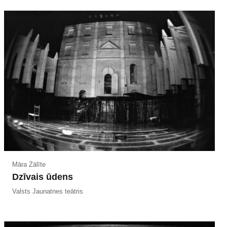
Māra Zālīte
Dzīvais ūdens
Valsts Jaunatnes teātris