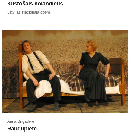
Klīstošais holandietis
Latvijas Nacionālā opera
Anna Brigadere
Raudupiete