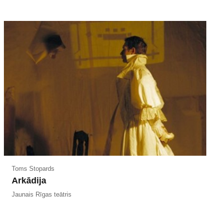
Toms Stopards
Arkādija
Jaunais Rīgas teātris