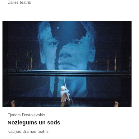
Dailes teātris
Fjodors Dostojevskis
Noziegums un sods
Kauņas Drāmas teātris