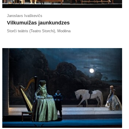
Jaroslavs Ivaškevičs
Vilkumuižas jaunkundzes
Storči teātris (Teatro Storchi), Modēna