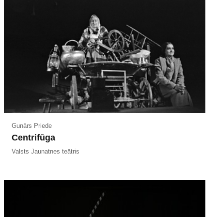
Gunārs Priede
Centrifūga
Valsts Jaunatnes teātris