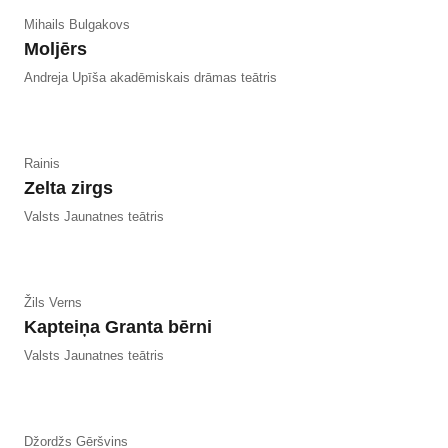
Mihails Bulgakovs
Moljērs
Andreja Upīša akadēmiskais drāmas teātris
Rainis
Zelta zirgs
Valsts Jaunatnes teātris
Žils Verns
Kapteiņa Granta bērni
Valsts Jaunatnes teātris
Džordžs Gēršvins