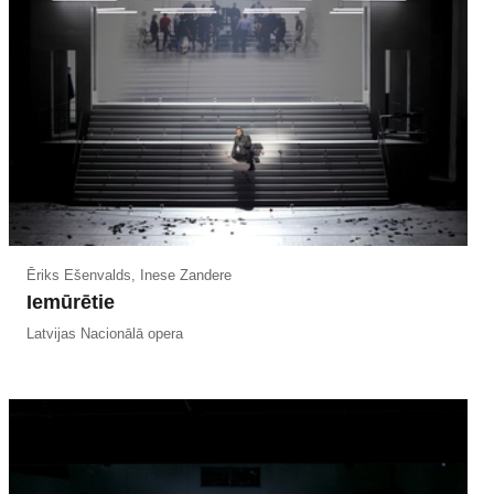
Ēriks Ešenvalds, Inese Zandere
Iemūrētie
Latvijas Nacionālā opera