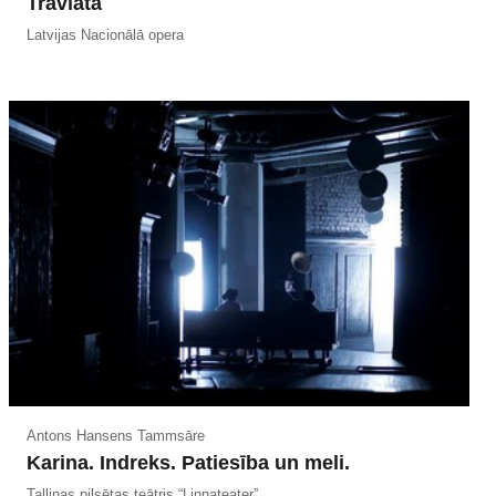
Traviata
Latvijas Nacionālā opera
Antons Hansens Tammsāre
Karina. Indreks. Patiesība un meli.
Tallinas pilsētas teātris “Linnateater”