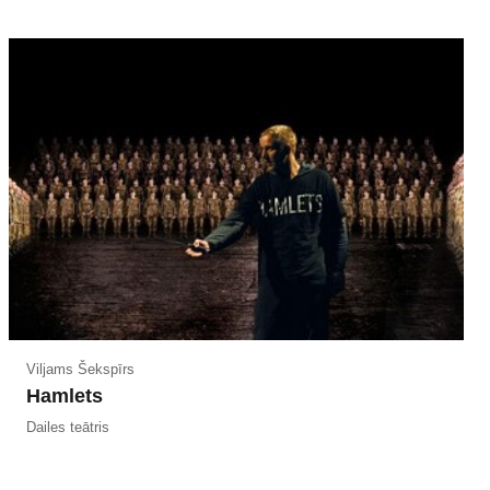
Viljams Šekspīrs
Hamlets
Dailes teātris