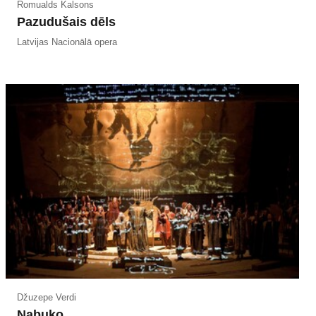
Romualds Kalsons
Pazudušais dēls
Latvijas Nacionālā opera
Džuzepe Verdi
Nabuko